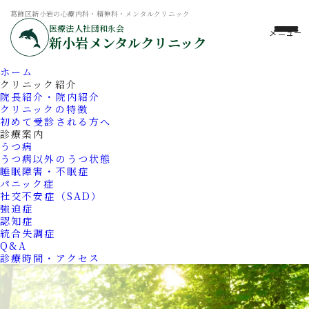
葛飾区新小岩の心療内科・精神科・メンタルクリニック
医療法人社団和永会
新小岩メンタルクリニック
ホーム
クリニック紹介
院長紹介・院内紹介
クリニックの特徴
初めて受診される方へ
診療案内
うつ病
うつ病以外のうつ状態
睡眠障害・不眠症
パニック症
社交不安症（SAD）
強迫症
認知症
統合失調症
Q&A
診療時間・アクセス