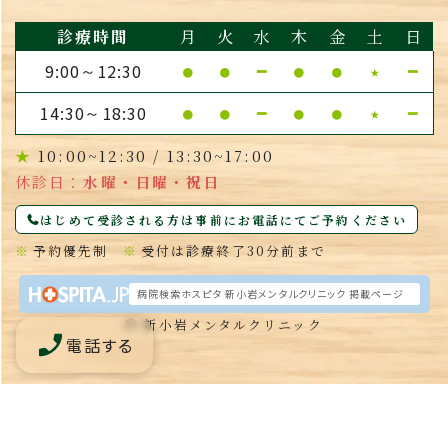
診療時間
月
火
水
木
金
土
日
9:00
12:30
●
●
━
●
●
★
━
～
14:30
18:30
●
●
━
●
●
★
━
～
★
10:00~12:30 / 13:30~17:00
休診日：
水曜・日曜・祝日
はじめて受診される方は事前にお電話にてご予約ください
※
予約優先制
※
受付は診療終了30分前まで
病院検索ホスピタ 新小岩メンタルクリニック 掲載ページ
© 新小岩メンタルクリニック
電話する