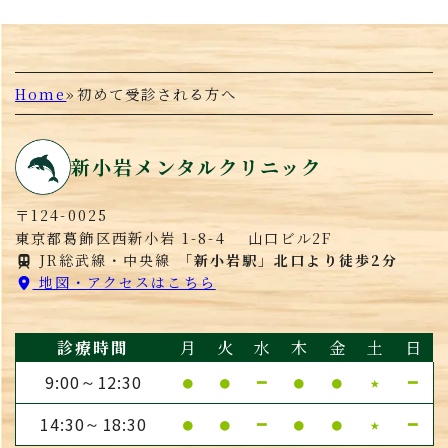
Home
»
初めて受診される方へ
新小岩メンタルクリニック
〒124-0025
東京都葛飾区西新小岩 1-8-4 山口ビル2F
JR総武線・中央線
「新小岩駅」北口より徒歩2分
地図・アクセスはこちら
診療時間
月
火
水
木
金
土
日
9:00
12:30
●
●
━
●
●
★
━
～
14:30
18:30
●
●
━
●
●
★
━
～