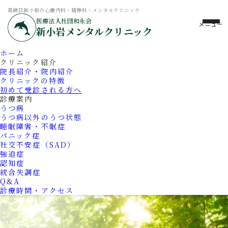
葛飾区新小岩の心療内科・精神科・メンタルクリニック
医療法人社団和永会
新小岩メンタルクリニック
ホーム
クリニック紹介
院長紹介・院内紹介
クリニックの特徴
初めて受診される方へ
診療案内
うつ病
うつ病以外のうつ状態
睡眠障害・不眠症
パニック症
社交不安症（SAD）
強迫症
認知症
統合失調症
Q&A
診療時間・アクセス